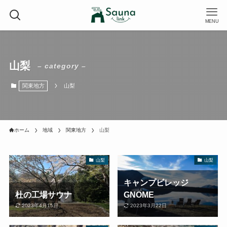
MENU
山梨
– category –
関東地方
山梨
ホーム
地域
関東地方
山梨
山梨
山梨
キャンプビレッジ
杜の工場サウナ
GNOME
2023年4月15日
2023年3月22日