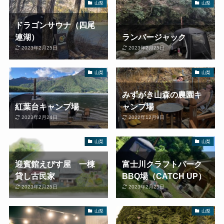
山梨
山梨
ドラゴンサウナ（四尾
連湖）
ランバージャック
2023年2月25日
2023年2月25日
山梨
山梨
みずがき山森の農園キ
紅葉台キャンプ場
ャンプ場
2023年2月24日
2022年12月9日
山梨
山梨
迎賓館えびす屋 一棟
富士川クラフトパーク
貸し古民家
BBQ場（CATCH UP）
2023年2月25日
2023年2月25日
山梨
山梨