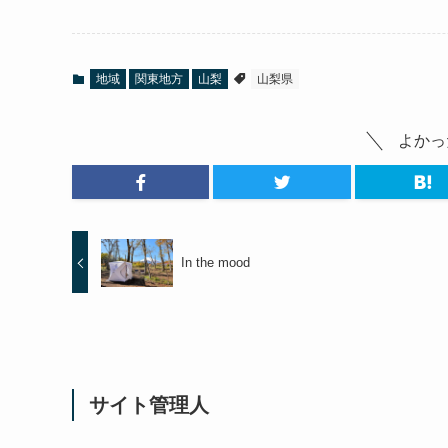
地域
関東地方
山梨
山梨県
よかっ
In the mood
サイト管理人