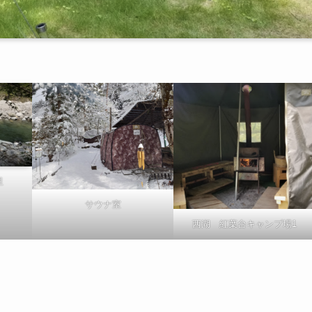
里
サウナ室
西湖 紅葉台キャンプ場1