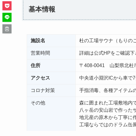
基本情報
施設名
杜の工場サウナ（もりの
営業時間
詳細は公式HPをご確認下
住所
〒408-0041 山梨県北
アクセス
中央道小淵沢ICから車で
コロナ対策
手指消毒、各種アイテム
その他
森に囲まれた工場敷地内
八ヶ岳の安山岩で作った
地元産の原木から丁寧に
工場ならではのドラム缶風