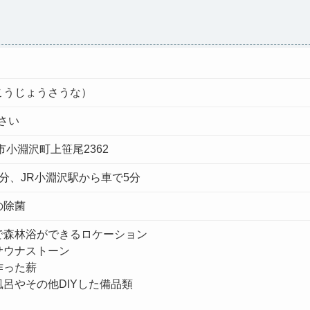
こうじょうさうな）
さい
杜市小淵沢町上笹尾2362
7分、JR小淵沢駅から車で5分
の除菌
で森林浴ができるロケーション
サウナストーン
作った薪
呂やその他DIYした備品類