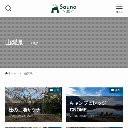
MENU
山梨県
– tag –
ホーム
山梨県
山梨
山梨
キャンプビレッジ
杜の工場サウナ
GNOME
2023年4月15日
2023年3月22日