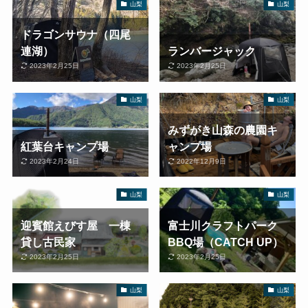
山梨
山梨
ドラゴンサウナ（四尾
連湖）
ランバージャック
2023年2月25日
2023年2月25日
山梨
山梨
みずがき山森の農園キ
紅葉台キャンプ場
ャンプ場
2023年2月24日
2022年12月9日
山梨
山梨
迎賓館えびす屋 一棟
富士川クラフトパーク
貸し古民家
BBQ場（CATCH UP）
2023年2月25日
2023年2月25日
山梨
山梨