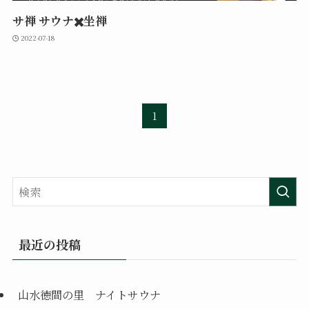
サ禅 サウナ✖️坐禅
2022-07-18
1
最近の投稿
山水徳間の里 ナイトサウナ