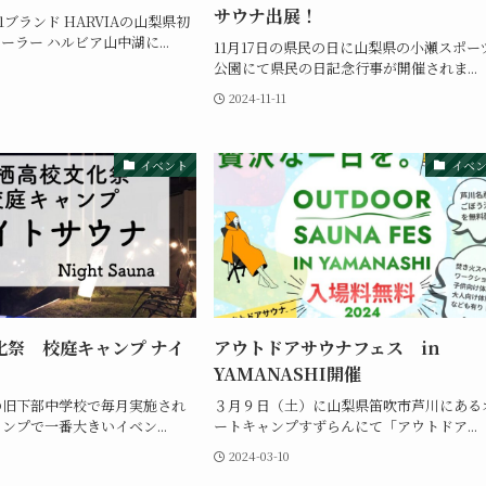
サウナ出展！
1ブランド HARVIAの山梨県初
ラー ハルビア山中湖に...
11月17日の県民の日に山梨県の小瀬スポー
公園にて県民の日記念行事が開催されま...
2024-11-11
イベント
イベ
化祭 校庭キャンプ ナイ
アウトドアサウナフェス in
YAMANASHI開催
の旧下部中学校で毎月実施され
３月９日（土）に山梨県笛吹市芦川にある
ンプで一番大きいイベン...
ートキャンプすずらんにて「アウトドア...
2024-03-10