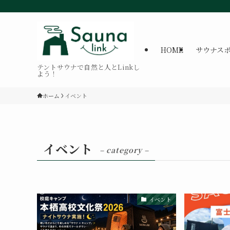
HOME
サウナス
テントサウナで自然と人とLinkし
よう！
ホーム
イベント
イベント
– category –
イベント