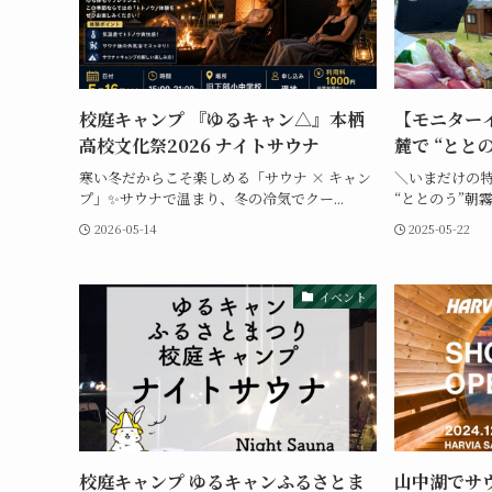
校庭キャンプ 『ゆるキャン△』本栖
【モニター
高校文化祭2026 ナイトサウナ
麓で “とと
寒い冬だからこそ楽しめる「サウナ × キャン
＼いまだけの特
プ」✨サウナで温まり、冬の冷気でクー...
“ととのう”朝霧
2026-05-14
2025-05-22
イベント
校庭キャンプ ゆるキャンふるさとま
山中湖でサ