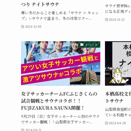
つり ナイトサウナ
サウナ世界No.
になる正規ディー
寒い冬だからこそ楽しめる「サウナ × キャン
プ」✨サウナで温まり、冬の冷気でクー...
2024-11-12
2024-12-05
イベント
女子サッカーチームFCふじさくらの
本栖高校文
試合観戦とサウナコラボ！！
トサウナ
FUJIZAKURA SAUNA開催！
山梨県身延町
ている校庭キャ
9月29日（日）女子サッカーチーム初のサウナ
でサッカー観戦！！山梨県女子サッカー...
2024-04-28
2024-09-11