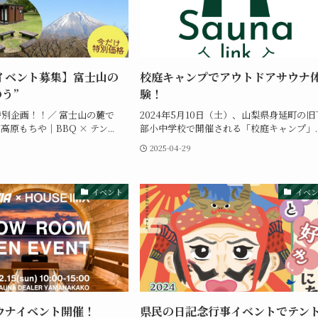
イベント募集】富士山の
校庭キャンプでアウトドアサウナ
のう”
験！
別企画！！／ 富士山の麓で
2024年5月10日（土）、山梨県身延町の旧
高原もちや｜BBQ × テン...
部小中学校で開催される「校庭キャンプ」..
2025-04-29
イベント
イベ
ウナイベント開催！
県民の日記念行事イベントでテン