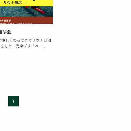
無尽会
ぶ涼しくなってきてサウナ日和
ました！完全プライベー...
1