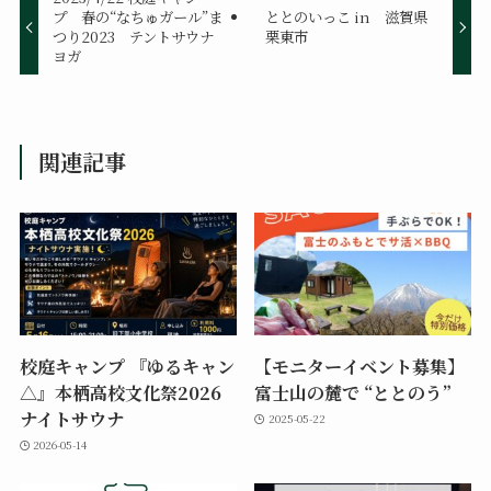
プ 春の“なちゅガール”ま
ととのいっこ in 滋賀県
つり2023 テントサウナ
栗東市
ヨガ
関連記事
校庭キャンプ 『ゆるキャン
【モニターイベント募集】
△』本栖高校文化祭2026
富士山の麓で “ととのう”
ナイトサウナ
2025-05-22
2026-05-14