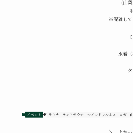
(山
※混雑して
【
水着（
タ
イベント
サウナ
テントサウナ
マインドフルネス
ヨガ
よかっ