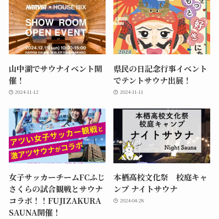
山中湖でサウナイベント開
県民の日記念行事イベント
催！
でテントサウナ出展！
2024-11-12
2024-11-11
女子サッカーチームFCふじ
本栖高校文化祭 校庭キャ
さくらの試合観戦とサウナ
ンプ ナイトサウナ
コラボ！！FUJIZAKURA
2024-04-28
SAUNA開催！